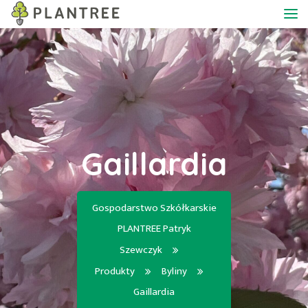
Gaillardia
Gospodarstwo Szkółkarskie
PLANTREE Patryk
Szewczyk
Produkty
Byliny
Gaillardia