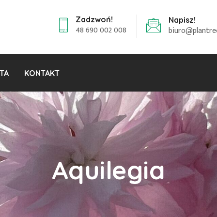
Zadzwoń!
Napisz!
48 690 002 008
biuro@plantre
TA
KONTAKT
Aquilegia