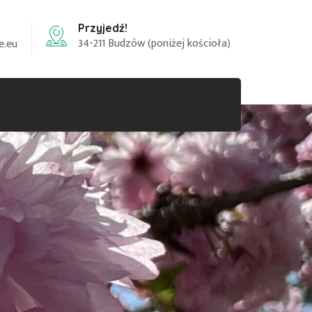
Przyjedź!
34-211 Budzów (poniżej kościoła)
e.eu