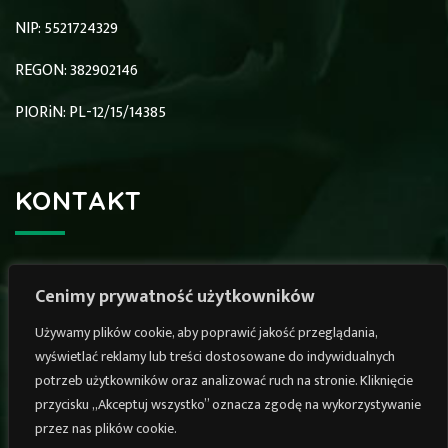
NIP: 5521724329
REGON: 382902146
PIORiN: PL-12/15/14385
KONTAKT
34-211 Budzów (poniżej kościoła)
Cenimy prywatność użytkowników
+48 690 002 008
Używamy plików cookie, aby poprawić jakość przeglądania,
biuro@plantree.eu
wyświetlać reklamy lub treści dostosowane do indywidualnych
potrzeb użytkowników oraz analizować ruch na stronie. Kliknięcie
przycisku „Akceptuj wszystko” oznacza zgodę na wykorzystywanie
przez nas plików cookie.